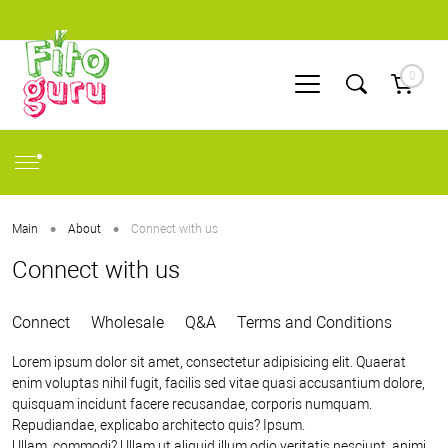
0
•
•
Main
About
Connect with us
Connect with us
Connect
Wholesale
Q&A
Terms and Conditions
Lorem ipsum dolor sit amet, consectetur adipisicing elit. Quaerat
enim voluptas nihil fugit, facilis sed vitae quasi accusantium dolore,
quisquam incidunt facere recusandae, corporis numquam.
Repudiandae, explicabo architecto quis? Ipsum.
Ullam, commodi? Ullam ut aliquid illum odio veritatis nesciunt, animi