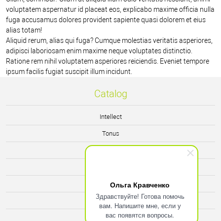
voluptatem aspernatur id placeat eos, explicabo maxime officia nulla
fuga accusamus dolores provident sapiente quasi dolorem et eius
alias totam!
Aliquid rerum, alias qui fuga? Cumque molestias veritatis asperiores,
adipisci laboriosam enim maxime neque voluptates distinctio.
Ratione rem nihil voluptatem asperiores reiciendis. Eveniet tempore
ipsum facilis fugiat suscipit illum incidunt.
Catalog
Intellect
Tonus
Immuno
Vision
Ольга Кравченко
Energy
Здравствуйте! Готова помочь
Relax
вам. Напишите мне, если у
вас появятся вопросы.
Man's Force